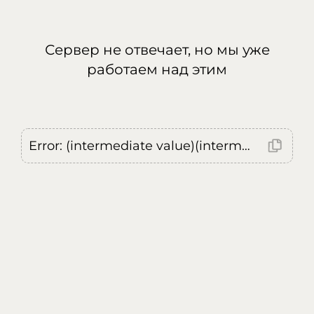
Сервер не отвечает, но мы уже
работаем над этим
Error: (intermediate value)(intermediate value)(intermediate value).replaceAll is not a function